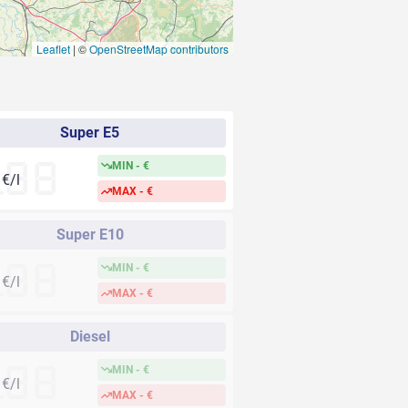
Leaflet
|
©
OpenStreetMap contributors
Super E5
MIN - €
-
€/l
MAX - €
Super E10
MIN - €
-
€/l
MAX - €
Diesel
MIN - €
-
€/l
MAX - €