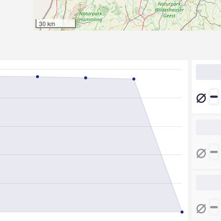
30 km
⌀
⌀
⌀