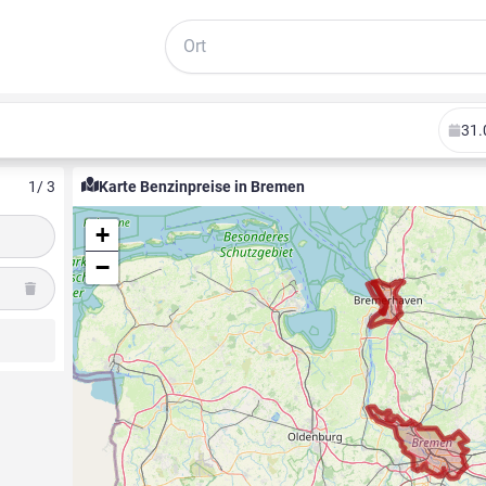
Suche
31.
1
/ 3
Karte Benzinpreise in Bremen
+
−