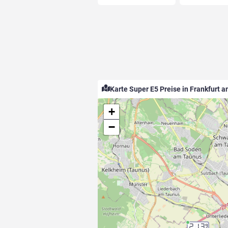
Karte Super E5 Preise in Frankfurt 
+
−
2.13
9