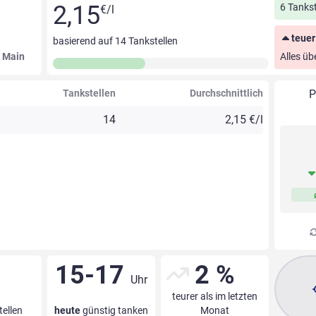
2,15
6 Tankst
€/l
teuer
basierend auf
14
Tankstellen
m Main
Alles üb
Tankstellen
Durchschnittlich
P
14
2,15 €/l
15-17
2 %
Uhr
teurer als im letzten
tellen
heute
günstig tanken
Monat