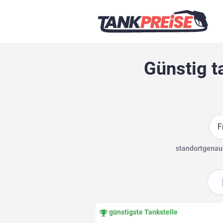
Günstig t
Suc
standortgenaue
günstigste Tankstelle