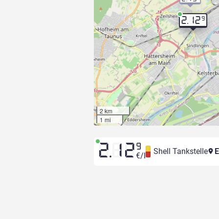
9
2.12
2 km
1 mi
2.12
9
Shell Tankstelle
E
€/l