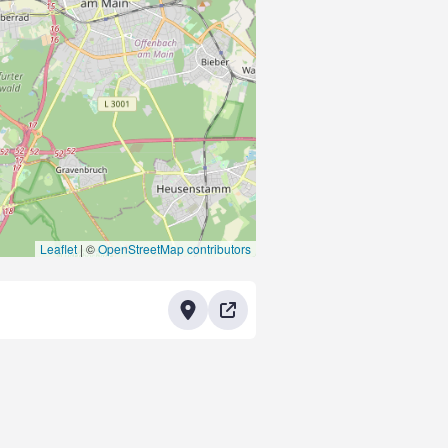
Leaflet
|
©
OpenStreetMap contributors