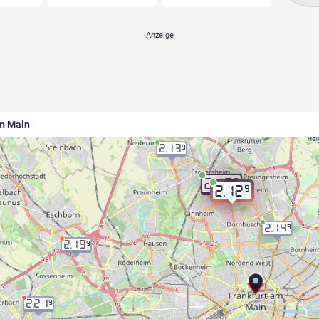
am Main
2.13
9
9
2.12
9
2.12
2.14
9
2.19
9
2.21
9