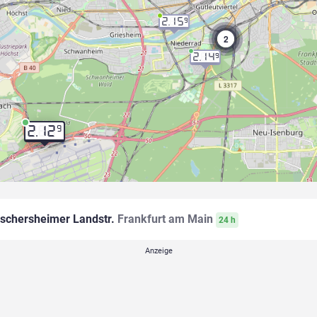
2.15
9
2
2.14
9
9
2.12
schersheimer Landstr.
Frankfurt am Main
24 h