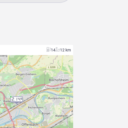
14
12 km
2.14
9