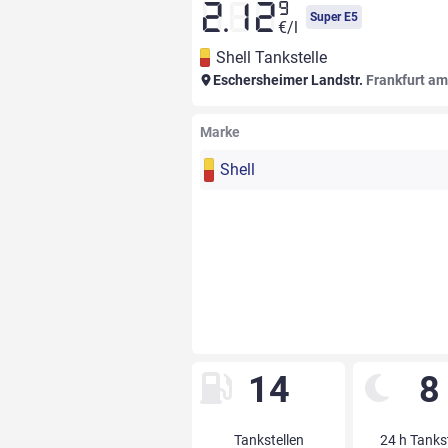
9
2.12
Super E5
€/l
Shell Tankstelle
Eschersheimer Landstr.
Frankfurt a
Marke
Shell
14
8
Tankstellen
24 h Tanks