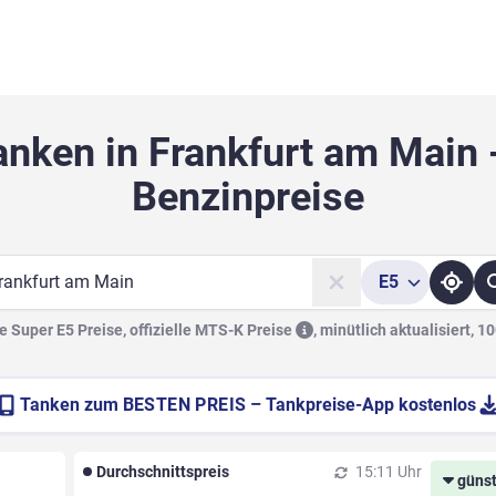
anken in Frankfurt am Main 
Benzinpreise
E5
he
 Super E5 Preise, offizielle
MTS-K Preise
,
minütlich aktualisiert, 1
Tanken zum
BESTEN PREIS
– Tankpreise-App kostenlos
Durchschnittspreis
15:11 Uhr
günst