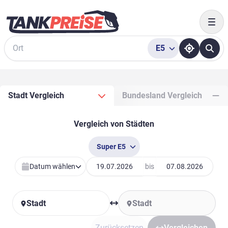
Togg
E5
Suche
Stadt Vergleich
Bundesland Vergleich
Vergleich von Städten
Super E5
Datum wählen
bis
Stadt
Stadt
Zurücksetzen
Vergleichen