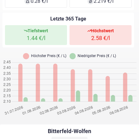
∆
0.28 €/l
⌀
2.219 €/l
Letzte 365 Tage
Tiefstwert
Höchstwert
1.44 €/l
2.58 €/l
Bitterfeld-Wolfen