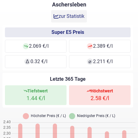
Aschersleben
zur Statistik
Super E5 Preis
2.069 €/l
2.389 €/l
∆
0.32 €/l
⌀
2.211 €/l
Letzte 365 Tage
Tiefstwert
Höchstwert
1.44 €/l
2.58 €/l