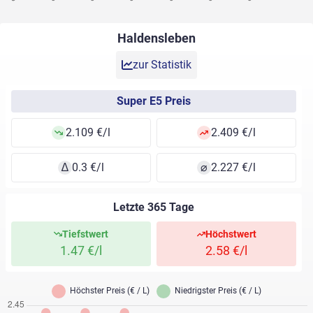
Haldensleben
zur Statistik
Super E5 Preis
2.109 €/l
2.409 €/l
∆
0.3 €/l
⌀
2.227 €/l
Letzte 365 Tage
Tiefstwert
Höchstwert
1.47 €/l
2.58 €/l