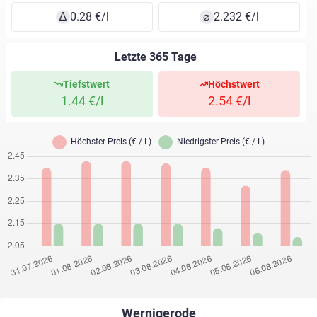
∆
0.28 €/l
⌀
2.232 €/l
Letzte 365 Tage
Tiefstwert
Höchstwert
1.44 €/l
2.54 €/l
Wernigerode