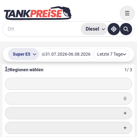
Togg
Diesel
Suche
Super E5
31.07.2026
-
06.08.2026
Letzte 7 Tage
Regionen wählen
1
/ 3