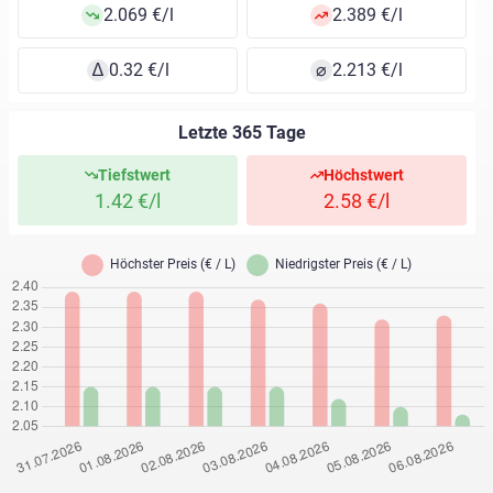
2.069 €/l
2.389 €/l
∆
0.32 €/l
⌀
2.213 €/l
Letzte 365 Tage
Tiefstwert
Höchstwert
1.42 €/l
2.58 €/l