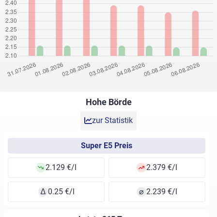
Hohe Börde
zur Statistik
Super E5 Preis
2.129 €/l
2.379 €/l
∆
0.25 €/l
⌀
2.239 €/l