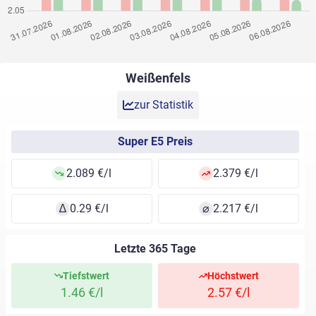
Weißenfels
zur Statistik
Super E5 Preis
2.089 €/l
2.379 €/l
∆
0.29 €/l
⌀
2.217 €/l
Letzte 365 Tage
Tiefstwert
Höchstwert
1.46 €/l
2.57 €/l