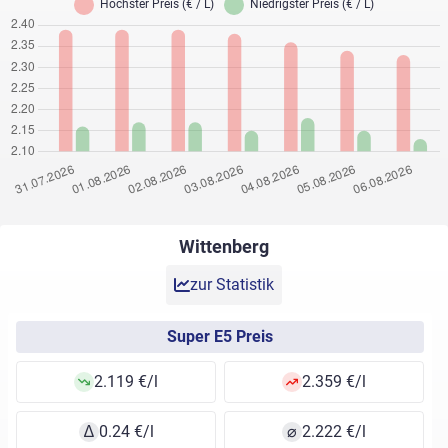
Wittenberg
zur Statistik
Super E5 Preis
2.119 €/l
2.359 €/l
∆
0.24 €/l
⌀
2.222 €/l