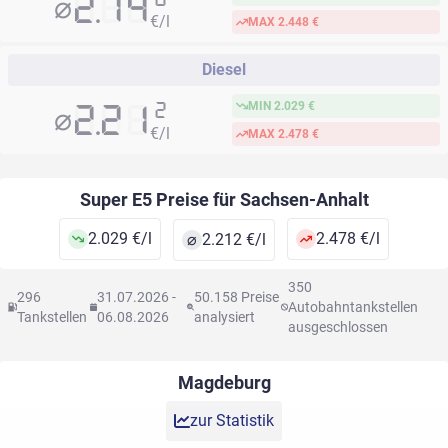
⌀
2.14
€/l
MAX 2.448 €
Diesel
MIN 2.029 €
⌀
2
2.21
€/l
MAX 2.478 €
Super E5
Preise für
Sachsen-Anhalt
2.029 €/l
2.478 €/l
⌀
2.212 €/l
350
296
31.07.2026 -
50.158 Preise
Autobahntankstellen
Tankstellen
06.08.2026
analysiert
ausgeschlossen
Magdeburg
zur Statistik