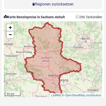
Regionen zurücksetzen
Karte Benzinpreise in Sachsen-Anhalt
296 Tankstellen
+
−
50 km
Leaflet
|
©
OpenStreetMap contributors