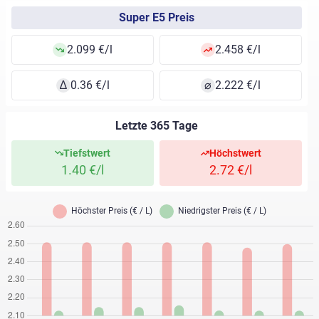
Super E5 Preis
2.099 €/l
2.458 €/l
∆
0.36 €/l
⌀
2.222 €/l
Letzte 365 Tage
Tiefstwert
Höchstwert
1.40 €/l
2.72 €/l