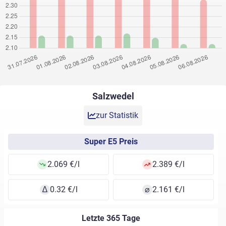
Salzwedel
zur Statistik
Super E5 Preis
2.069 €/l
2.389 €/l
∆
0.32 €/l
⌀
2.161 €/l
Letzte 365 Tage