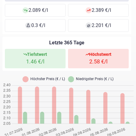
2.089 €/l
2.389 €/l
∆
0.3 €/l
⌀
2.201 €/l
Letzte 365 Tage
Tiefstwert
Höchstwert
1.46 €/l
2.58 €/l