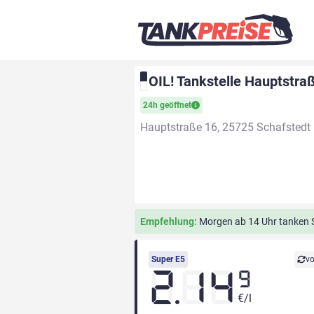
OIL! Tankstelle Hauptstra
24h geöffnet
Hauptstraße 16, 25725 Schafstedt
Empfehlung:
Morgen ab 14 Uhr tanken Si
Super E5
vo
2.14
9
€/l