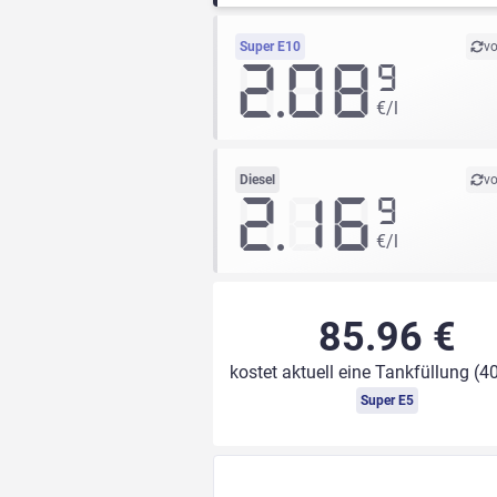
Super E10
vo
2.08
9
€/l
Diesel
vo
2.16
9
€/l
85.96 €
kostet aktuell eine Tankfüllung (40
Super E5