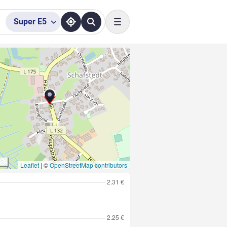
Super
E5
Toggle navigation
Leaflet
|
©
OpenStreetMap contributors