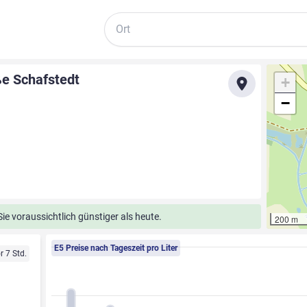
Suche
ße Schafstedt
+
−
e voraussichtlich günstiger als heute.
200 m
E5 Preise nach Tageszeit pro Liter
r 7 Std.