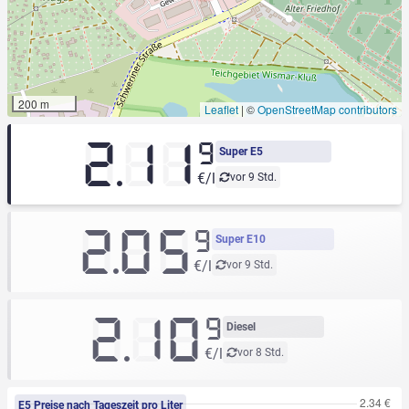
200 m
Leaflet
|
©
OpenStreetMap contributors
2.11
9
Super E5
€/l
vor 9 Std.
2.05
9
Super E10
€/l
vor 9 Std.
2.10
9
Diesel
€/l
vor 8 Std.
E5 Preise nach Tageszeit pro Liter