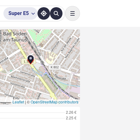
Super
E5
Toggle navigation
Leaflet
|
©
OpenStreetMap contributors