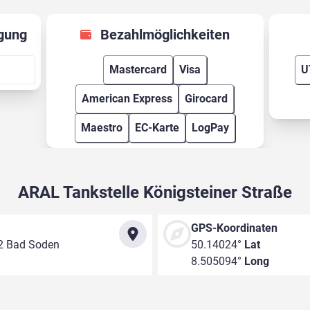
gung
Bezahlmöglichkeiten
Mastercard
Visa
U
American Express
Girocard
Maestro
EC-Karte
LogPay
ARAL Tankstelle Königsteiner Straße
GPS-Koordinaten
12 Bad Soden
50.14024°
Lat
8.505094°
Long