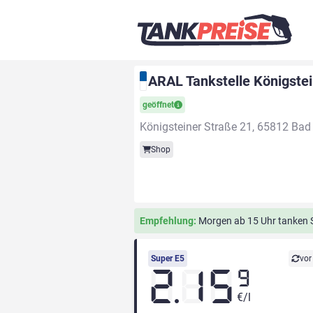
ARAL Tankstelle Königstei
geöffnet
Königsteiner Straße 21, 65812 Ba
Shop
Empfehlung:
Morgen ab 15 Uhr tanken Si
Super E5
vor
2.15
9
€/l