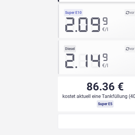
Super E10
vor
2.09
9
€/l
Diesel
vor
2.14
9
€/l
86.36 €
kostet aktuell eine Tankfüllung (40
Super E5