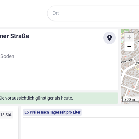
Suche
ner Straße
+
−
d Soden
e voraussichtlich günstiger als heute.
300 m
E5 Preise nach Tageszeit pro Liter
 13 Std.