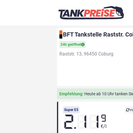
BFT Tankstelle Raststr. C
24h geöffnet
Raststr. 13, 96450 Coburg
Empfehlung:
Heute ab 10 Uhr tanken Sie 
Super E5
vo
2.11
9
€/l