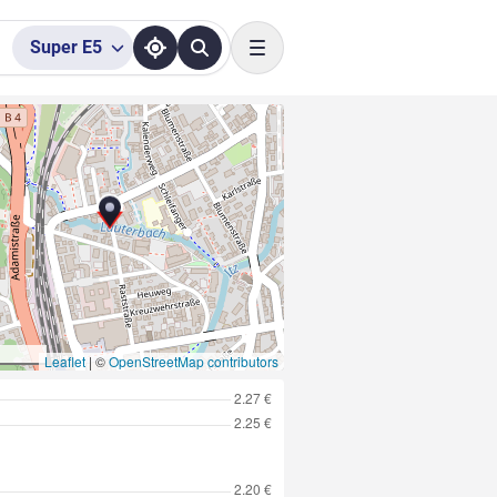
Super
E5
Toggle navigation
Leaflet
|
©
OpenStreetMap contributors