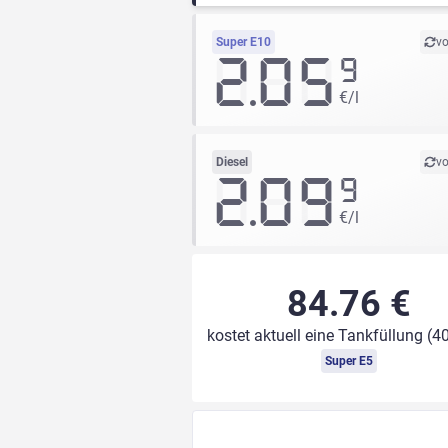
Super E10
vo
2.05
9
€/l
Diesel
vo
2.09
9
€/l
84.76 €
kostet aktuell eine Tankfüllung (40
Super E5