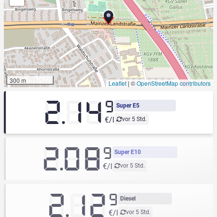
300 m
Leaflet
|
©
OpenStreetMap contributors
2.14
9
Super E5
€/l
vor 5 Std.
2.08
9
Super E10
€/l
vor 5 Std.
2.12
9
Diesel
€/l
vor 5 Std.