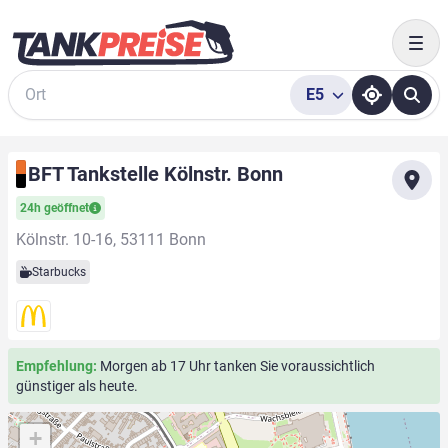
Togg
E5
Suche
BFT Tankstelle Kölnstr. Bonn
24h geöffnet
Kölnstr. 10-16, 53111 Bonn
Starbucks
Empfehlung:
Morgen ab 17 Uhr tanken Sie voraussichtlich
günstiger als heute.
+