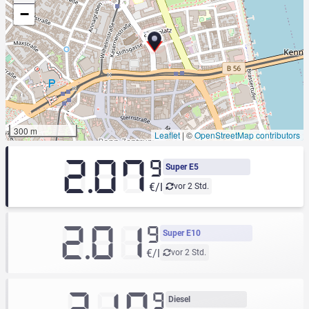
−
300 m
Leaflet
|
©
OpenStreetMap contributors
2.07
9
Super E5
€/l
vor 2 Std.
2.01
9
Super E10
€/l
vor 2 Std.
9
Diesel