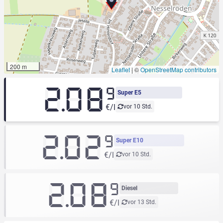
200 m
Leaflet
|
©
OpenStreetMap contributors
2.08
9
Super E5
€/l
vor 10 Std.
2.02
9
Super E10
€/l
vor 10 Std.
2.08
9
Diesel
€/l
vor 13 Std.