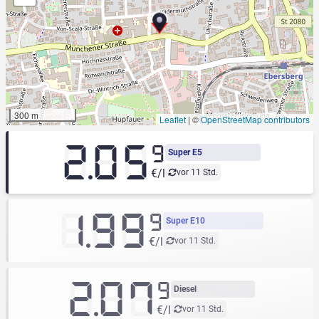
300 m
Leaflet
|
©
OpenStreetMap contributors
2.05
9
Super E5
€/l
vor 11 Std.
1.99
9
Super E10
€/l
vor 11 Std.
2.07
9
Diesel
€/l
vor 11 Std.