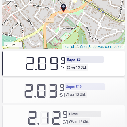
200 m
Leaflet
|
©
OpenStreetMap contributors
2.09
9
Super E5
€/l
vor 13 Std.
2.03
9
Super E10
€/l
vor 13 Std.
2.12
9
Diesel
€/l
vor 12 Std.