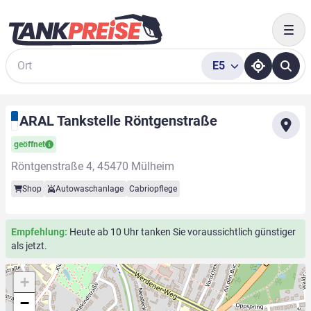
Togg
E5
Suche
ARAL Tankstelle Röntgenstraße
geöffnet
Röntgenstraße 4, 45470 Mülheim
Shop
Autowaschanlage
Cabriopflege
Empfehlung:
Heute ab 10 Uhr tanken Sie voraussichtlich günstiger
als jetzt.
+
−