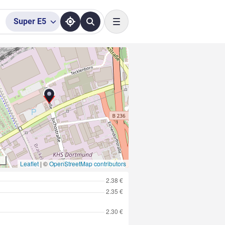
Super
E5
Toggle navigation
Leaflet
|
©
OpenStreetMap contributors