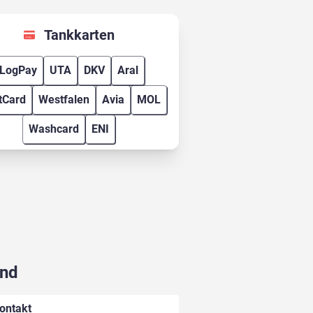
Tankkarten
LogPay
UTA
DKV
Aral
tCard
Westfalen
Avia
MOL
Washcard
ENI
und
ontakt