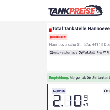
Total Tankstelle Hannoeve
geschlossen
Hannoeversche Str. 52a, 44143 Do
Autowaschanlage
Werkstatt
Free WiFi
Empfehlung:
Morgen ab 06 Uhr tanken S
Super E5
vo
2.10
9
€/l