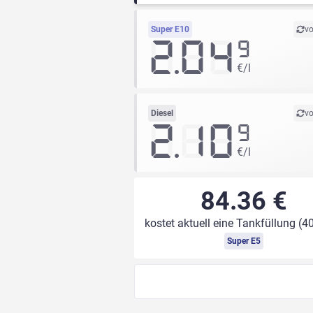
Super E10
vo
2.04
9
€/l
Diesel
vo
2.10
9
€/l
84.36 €
kostet aktuell eine Tankfüllung (40
Super E5