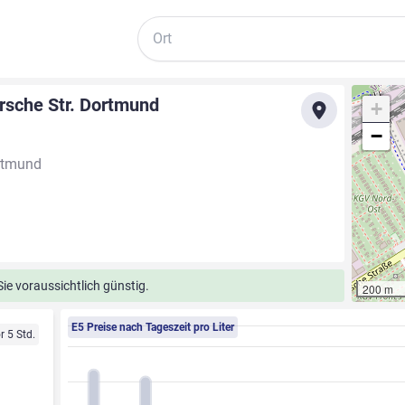
Suche
rsche Str. Dortmund
+
−
rtmund
ie voraussichtlich günstig.
200 m
E5 Preise nach Tageszeit pro Liter
r 5 Std.