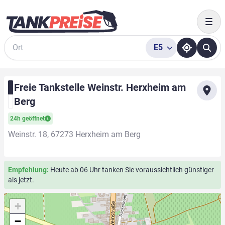
Togg
E5
Suche
Freie Tankstelle Weinstr. Herxheim am
Berg
24h geöffnet
Weinstr. 18, 67273 Herxheim am Berg
Empfehlung:
Heute ab 06 Uhr tanken Sie voraussichtlich günstiger
als jetzt.
+
−