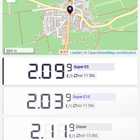
300 m
Leaflet
|
©
OpenStreetMap contributors
2.09
9
Super E5
€/l
vor 11 Std.
2.03
9
Super E10
€/l
vor 11 Std.
2.11
9
Diesel
€/l
vor 13 Std.