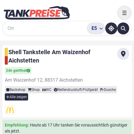
Togg
E5
Suche
Shell Tankstelle Am Waizenhof
Aichstetten
24h geöffnet
Am Waizenhof 12, 88317 Aichstetten
Backshop
Shop
WC
Reifendruckluft-Prüfgerät
Dusche
Alle zeigen
Empfehlung:
Heute ab 17 Uhr tanken Sie voraussichtlich günstiger
als jetzt.