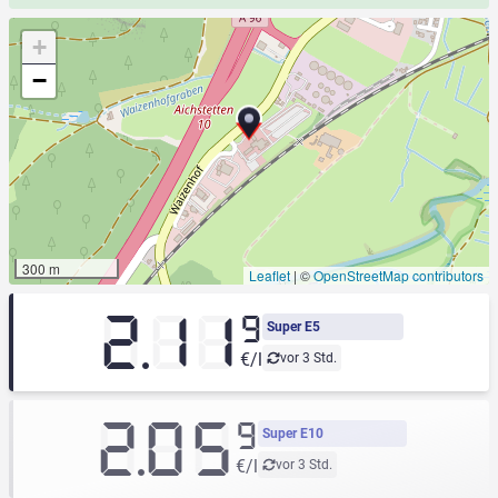
+
−
300 m
Leaflet
|
©
OpenStreetMap contributors
2.11
9
Super E5
€/l
vor 3 Std.
2.05
9
Super E10
€/l
vor 3 Std.