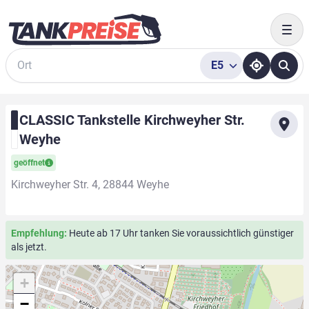
Togg
E5
Suche
CLASSIC Tankstelle Kirchweyher Str.
Weyhe
geöffnet
Kirchweyher Str. 4, 28844 Weyhe
Empfehlung:
Heute ab 17 Uhr tanken Sie voraussichtlich günstiger
als jetzt.
+
−