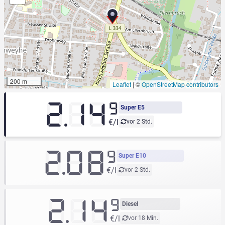
200 m
Leaflet
|
©
OpenStreetMap contributors
2.14
9
Super E5
€/l
vor 2 Std.
2.08
9
Super E10
€/l
vor 2 Std.
2.14
9
Diesel
€/l
vor 18 Min.