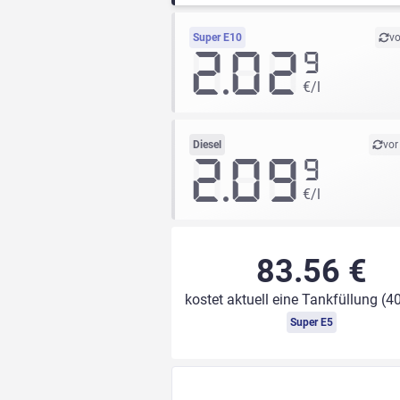
Super E10
vo
2.02
9
€/l
Diesel
vor
2.09
9
€/l
83.56 €
kostet aktuell eine Tankfüllung (40
Super E5