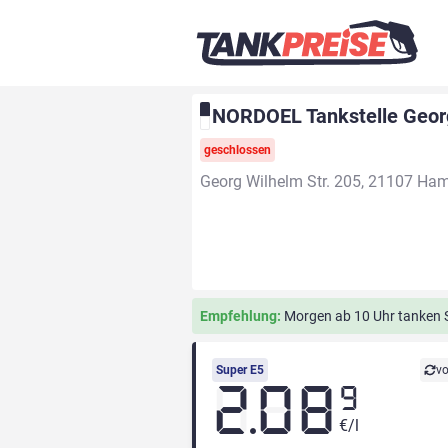
NORDOEL Tankstelle Geor
geschlossen
Georg Wilhelm Str. 205, 21107 Ha
Empfehlung:
Morgen ab 10 Uhr tanken S
Super E5
vo
2.08
9
€/l