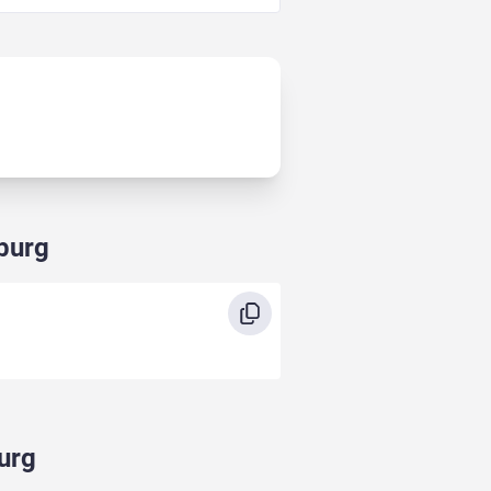
burg
urg