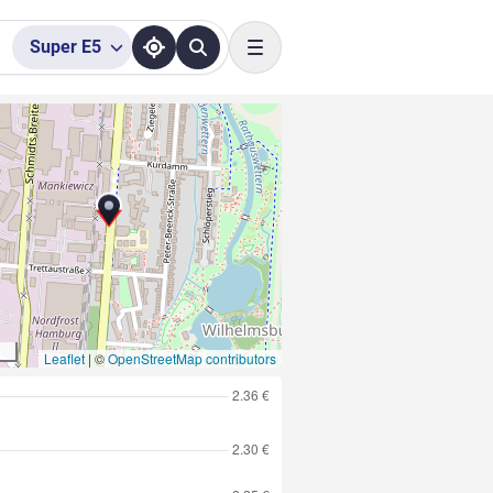
Super
E5
Toggle navigation
Leaflet
|
©
OpenStreetMap contributors