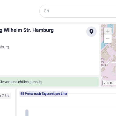
Suche
g Wilhelm Str. Hamburg
+
−
mburg
ie voraussichtlich günstig.
200 m
E5 Preise nach Tageszeit pro Liter
r 7 Std.