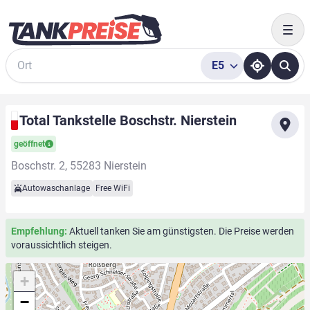
Togg
E5
Suche
Total Tankstelle Boschstr. Nierstein
geöffnet
Boschstr. 2, 55283 Nierstein
Autowaschanlage
Free WiFi
Empfehlung:
Aktuell tanken Sie am günstigsten. Die Preise werden
voraussichtlich steigen.
+
−