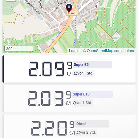
300 m
Leaflet
|
©
OpenStreetMap contributors
2.09
9
Super E5
€/l
vor 1 Std.
2.03
9
Super E10
€/l
vor 1 Std.
2.20
9
Diesel
€/l
vor 2 Std.