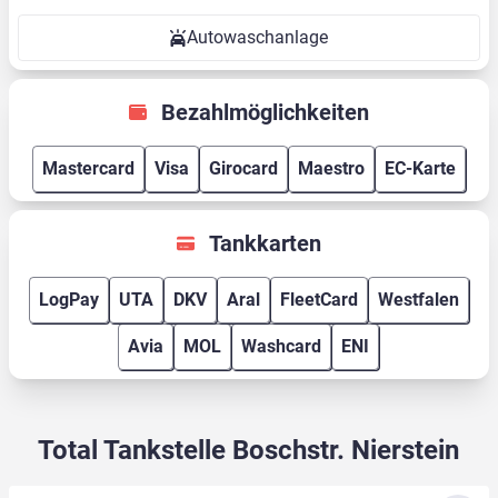
Autowaschanlage
Bezahlmöglichkeiten
Mastercard
Visa
Girocard
Maestro
EC-Karte
Tankkarten
LogPay
UTA
DKV
Aral
FleetCard
Westfalen
Avia
MOL
Washcard
ENI
Total Tankstelle Boschstr. Nierstein