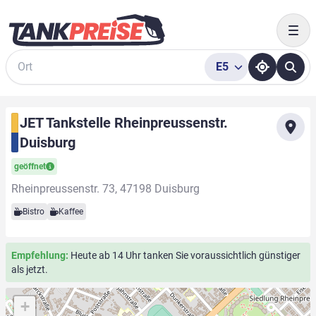
Togg
E5
Suche
JET Tankstelle Rheinpreussenstr.
Duisburg
geöffnet
Rheinpreussenstr. 73, 47198 Duisburg
Bistro
Kaffee
Empfehlung:
Heute ab 14 Uhr tanken Sie voraussichtlich günstiger
als jetzt.
+