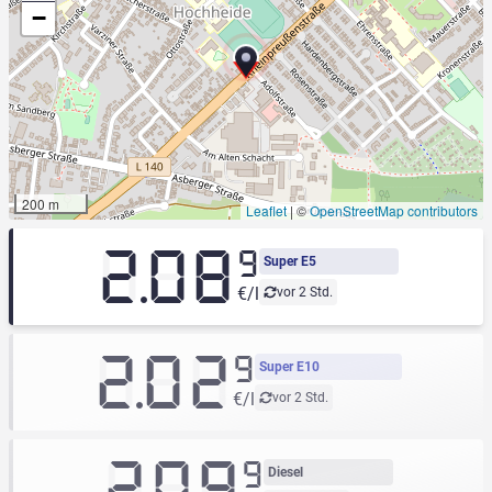
−
200 m
Leaflet
|
©
OpenStreetMap contributors
2.08
9
Super E5
€/l
vor 2 Std.
2.02
9
Super E10
€/l
vor 2 Std.
2.09
9
Diesel