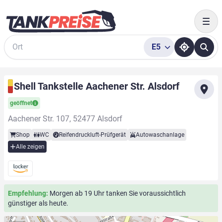
Togg
E5
Suche
Shell Tankstelle Aachener Str. Alsdorf
geöffnet
Aachener Str. 107, 52477 Alsdorf
Shop
WC
Reifendruckluft-Prüfgerät
Autowaschanlage
Alle zeigen
Empfehlung:
Morgen ab 19 Uhr tanken Sie voraussichtlich
günstiger als heute.