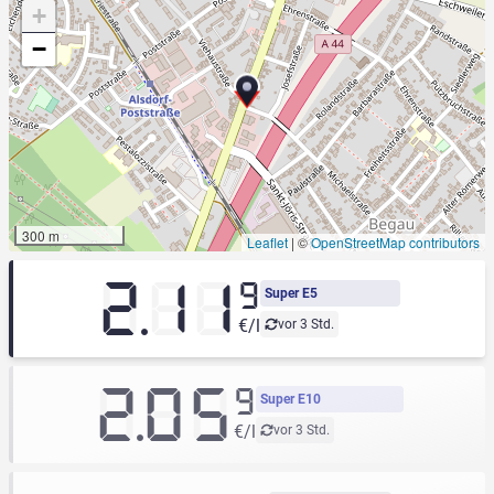
+
−
300 m
Leaflet
|
©
OpenStreetMap contributors
2.11
9
Super E5
€/l
vor 3 Std.
2.05
9
Super E10
€/l
vor 3 Std.