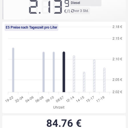
2.13
9
Diesel
€/l
vor 3 Std.
E5 Preise nach Tageszeit pro Liter
84.76 €