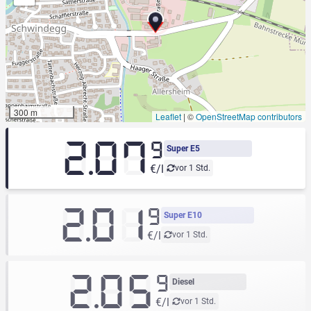
300 m
Leaflet
|
©
OpenStreetMap contributors
2.07
9
Super E5
€/l
vor 1 Std.
2.01
9
Super E10
€/l
vor 1 Std.
2.05
9
Diesel
€/l
vor 1 Std.