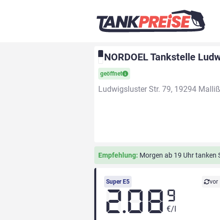
NORDOEL Tankstelle Ludwig
geöffnet
Ludwigsluster Str. 79, 19294 Malli
Empfehlung:
Morgen ab 19 Uhr tanken Si
Super E5
vor
2.08
9
€/l