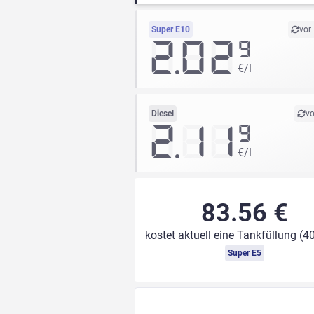
Super E10
vor
2.02
9
€/l
Diesel
vo
2.11
9
€/l
83.56 €
kostet aktuell eine Tankfüllung (40
Super E5