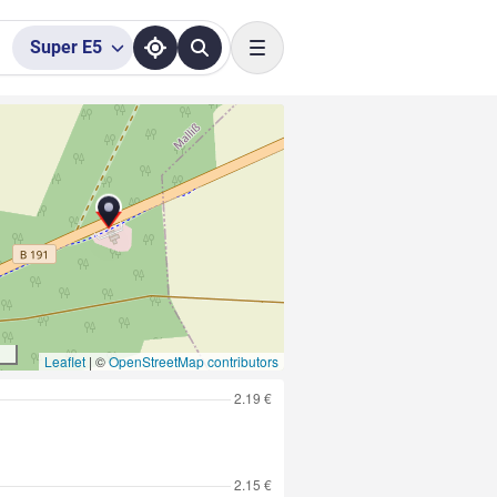
Super
E5
Toggle navigation
Leaflet
|
©
OpenStreetMap contributors