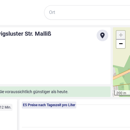
Suche
sluster Str. Malliß
+
−
ß
e voraussichtlich günstiger als heute.
200 m
E5 Preise nach Tageszeit pro Liter
 12 Min.