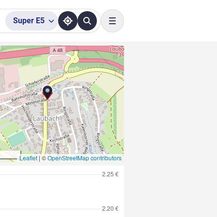
Super
E5
Toggle navigation
Leaflet
|
©
OpenStreetMap contributors