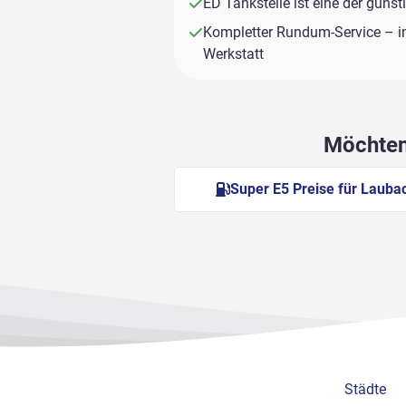
ED Tankstelle ist eine der güns
Kompletter Rundum-Service – i
Werkstatt
Möchten 
Super E5 Preise für Lauba
Städte