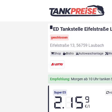
ED Tankstelle Eifelstraße
geschlossen
Eifelstraße 13, 56759 Laubach
Shop
Bistro
Autowaschanlage
We
Empfehlung:
Morgen ab 10 Uhr tanken Si
Super E5
vo
2.15
9
€/l