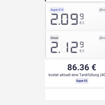
Super E10
vo
2.09
9
€/l
Diesel
vo
2.12
9
€/l
86.36 €
kostet aktuell eine Tankfüllung (40
Super E5