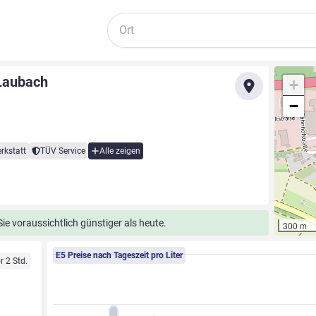
Suche
 Laubach
+
−
rkstatt
TÜV Service
Alle zeigen
e voraussichtlich günstiger als heute.
300 m
E5 Preise nach Tageszeit pro Liter
r 2 Std.