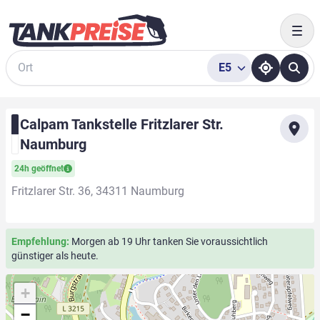
Togg
E5
Suche
Calpam Tankstelle Fritzlarer Str.
Naumburg
24h geöffnet
Fritzlarer Str. 36, 34311 Naumburg
Empfehlung:
Morgen ab 19 Uhr tanken Sie voraussichtlich
günstiger als heute.
+
−