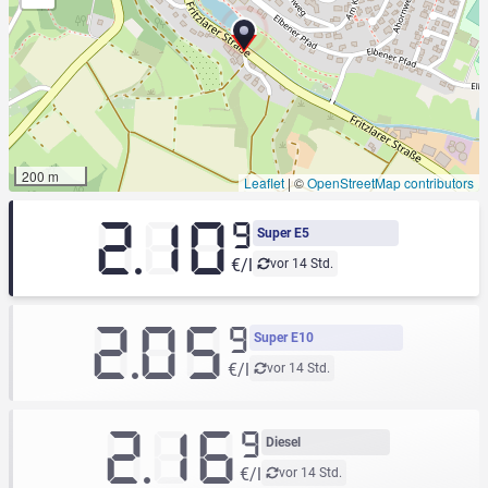
200 m
Leaflet
|
©
OpenStreetMap contributors
2.10
9
Super E5
€/l
vor 14 Std.
2.05
9
Super E10
€/l
vor 14 Std.
2.16
9
Diesel
€/l
vor 14 Std.