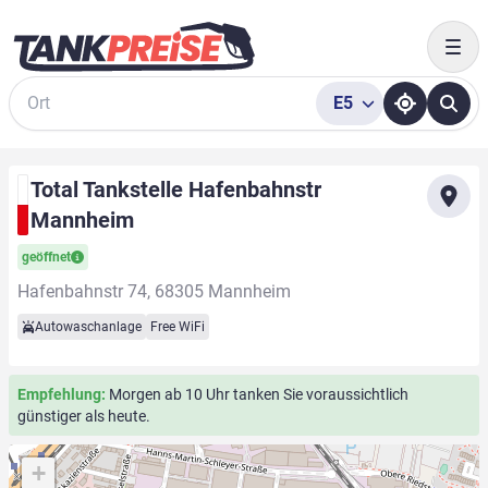
Togg
E5
Suche
Total Tankstelle Hafenbahnstr
Mannheim
geöffnet
Hafenbahnstr 74, 68305 Mannheim
Autowaschanlage
Free WiFi
Empfehlung:
Morgen ab 10 Uhr tanken Sie voraussichtlich
günstiger als heute.
+