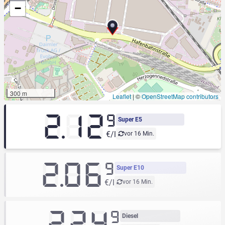
−
300 m
Leaflet
|
©
OpenStreetMap contributors
2.12
9
Super E5
€/l
vor 16 Min.
2.06
9
Super E10
€/l
vor 16 Min.
2.24
9
Diesel