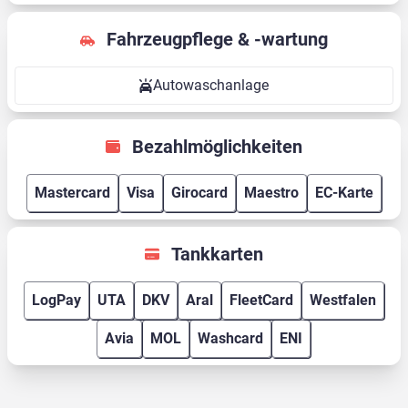
Fahrzeugpflege & -wartung
Autowaschanlage
Bezahlmöglichkeiten
Mastercard
Visa
Girocard
Maestro
EC-Karte
Tankkarten
LogPay
UTA
DKV
Aral
FleetCard
Westfalen
Avia
MOL
Washcard
ENI