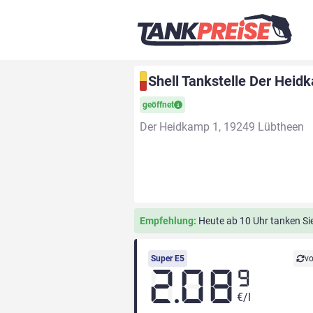
Shell Tankstelle Der Hei
geöffnet
Der Heidkamp 1, 19249 Lübtheen
Empfehlung:
Heute ab 10 Uhr tanken Sie 
Super E5
vo
2.08
9
€/l