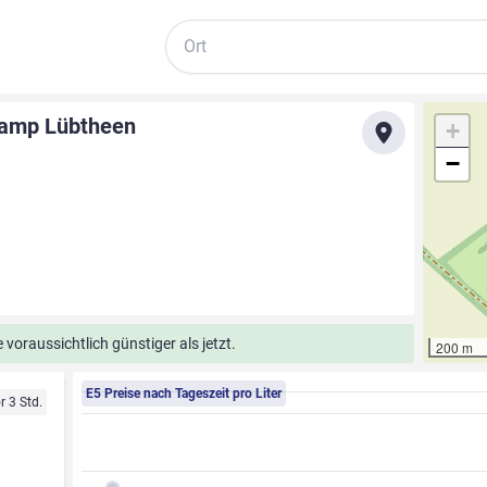
Suche
dkamp Lübtheen
+
−
voraussichtlich günstiger als jetzt.
200 m
E5 Preise nach Tageszeit pro Liter
r 3 Std.