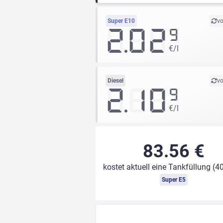
Super E10
vo
2.02
9
€/l
Diesel
vo
2.10
9
€/l
83.56 €
kostet aktuell eine Tankfüllung (40
Super E5