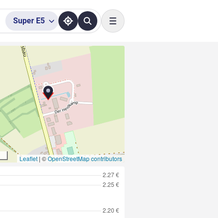
Super
E5
Toggle navigation
Leaflet
|
©
OpenStreetMap contributors