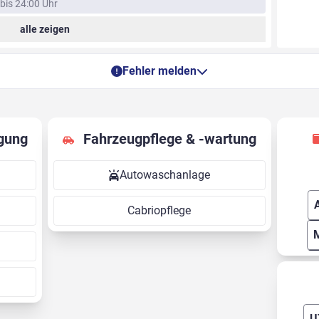
bis 24:00 Uhr
alle zeigen
Fehler melden
gung
Fahrzeugpflege & -wartung
Autowaschanlage
Cabriopflege
U