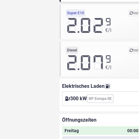
Super E10
vor
2.02
9
€/l
Diesel
vor
2.07
9
€/l
Elektrisches Laden
300 kW
BP Europa SE
Öffnungszeiten
Freitag
00:00