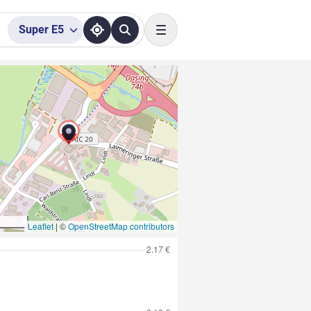
Super
E5
Toggle navigation
Leaflet
|
©
OpenStreetMap contributors