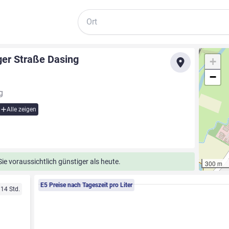
Suche
ger Straße Dasing
+
−
g
Alle zeigen
e voraussichtlich günstiger als heute.
300 m
E5 Preise nach Tageszeit pro Liter
 14 Std.