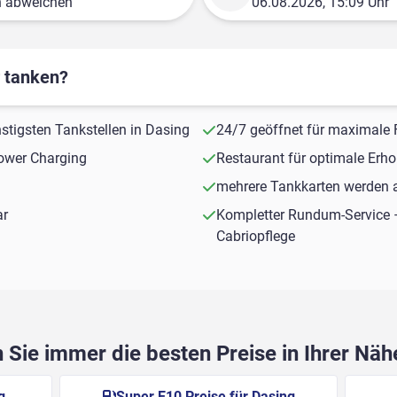
n abweichen
06.08.2026, 15:09 Uhr
r tanken?
nstigsten Tankstellen in Dasing
24/7 geöffnet für maximale F
ower Charging
Restaurant für optimale Erh
mehrere Tankkarten werden a
ar
Kompletter Rundum-Service 
Cabriopflege
Sie immer die besten Preise in Ihrer Nä
g
Super E10 Preise für Dasing