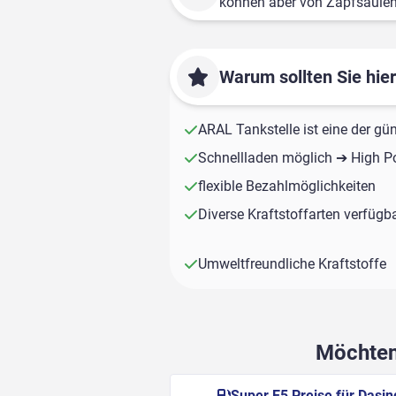
können aber von Zapfsäule
Warum sollten Sie hie
ARAL Tankstelle ist eine der gü
Schnellladen möglich ➔ High P
flexible Bezahlmöglichkeiten
Diverse Kraftstoffarten verfügb
Umweltfreundliche Kraftstoffe
Möchten 
Super E5 Preise für Dasin