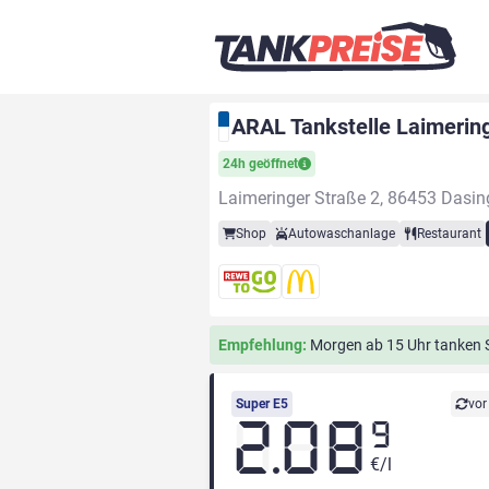
ARAL Tankstelle Laimerin
24h geöffnet
Laimeringer Straße 2, 86453 Dasin
Shop
Autowaschanlage
Restaurant
Empfehlung:
Morgen ab 15 Uhr tanken Si
Super E5
vor
2.08
9
€/l