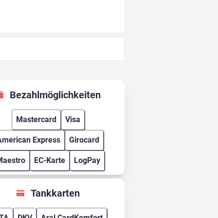
Bezahlmöglichkeiten
Mastercard
Visa
American Express
Girocard
Maestro
EC-Karte
LogPay
Tankkarten
TA
DKV
Aral CardKomfort