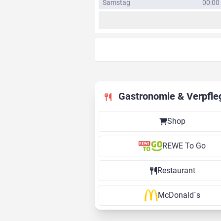
Samstag
00:00 
Gastronomie & Verpfle
Shop
REWE To Go
Restaurant
McDonald´s