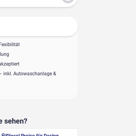
exibilität
olung
kzeptiert
– inkl. Autowaschanlage &
he sehen?
Diesel Preise für Dasing