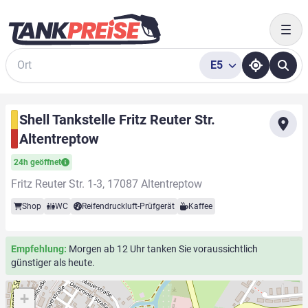
Togg
E5
Suche
Shell Tankstelle Fritz Reuter Str.
Altentreptow
24h geöffnet
Fritz Reuter Str. 1-3, 17087 Altentreptow
Shop
WC
Reifendruckluft-Prüfgerät
Kaffee
Empfehlung:
Morgen ab 12 Uhr tanken Sie voraussichtlich
günstiger als heute.
+