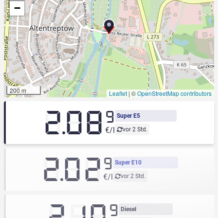
−
200 m
Leaflet
|
©
OpenStreetMap contributors
2.08
9
Super E5
€/l
vor 2 Std.
2.02
9
Super E10
€/l
vor 2 Std.
2.10
9
Diesel