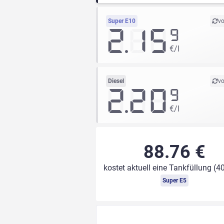
Super E10
vo
2.15
9
€/l
Diesel
vo
2.20
9
€/l
88.76 €
kostet aktuell eine Tankfüllung (40
Super E5