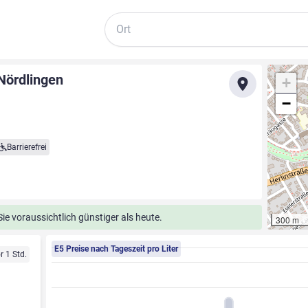
Suche
 Nördlingen
+
−
Barrierefrei
e voraussichtlich günstiger als heute.
300 m
E5 Preise nach Tageszeit pro Liter
r 1 Std.