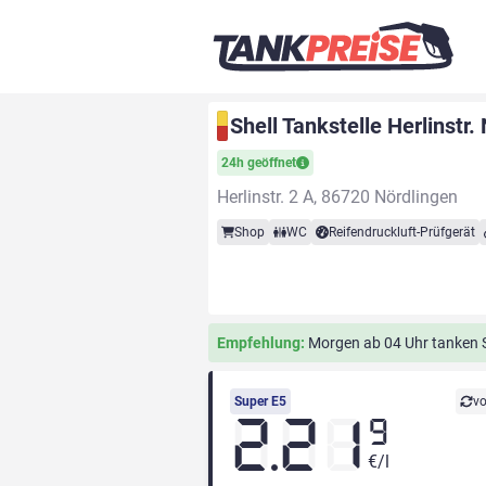
Shell Tankstelle Herlinstr.
24h geöffnet
Herlinstr. 2 A, 86720 Nördlingen
Shop
WC
Reifendruckluft-Prüfgerät
Empfehlung:
Morgen ab 04 Uhr tanken Si
Super E5
vo
2.21
9
€/l