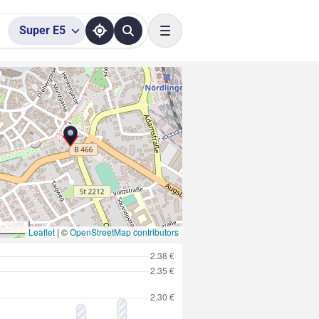
Super
E5
Toggle navigation
Leaflet
|
©
OpenStreetMap contributors