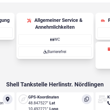
gung
Allgemeiner Service &
Annehmlichkeiten
WC
Barrierefrei
Shell Tankstelle Herlinstr. Nördlingen
GPS-Koordinaten
K
gen
48.847527°
Lat
10.492271°
Long