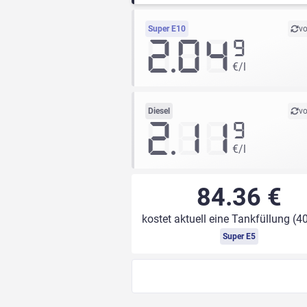
Super E10
vo
2.04
9
€/l
Diesel
vo
2.11
9
€/l
84.36 €
kostet aktuell eine Tankfüllung (40
Super E5