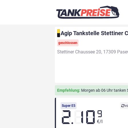
Agip Tankstelle Stettiner
geschlossen
Stettiner Chaussee 20, 17309 Pase
Empfehlung:
Morgen ab 06 Uhr tanken S
Super E5
vo
2.10
9
€/l