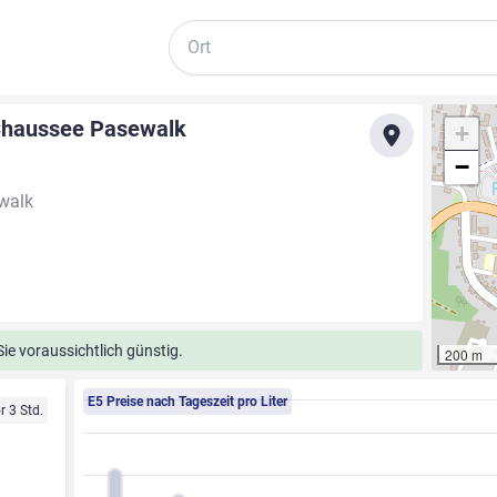
Suche
 Chaussee Pasewalk
+
−
walk
ie voraussichtlich günstig.
200 m
E5 Preise nach Tageszeit pro Liter
r 3 Std.