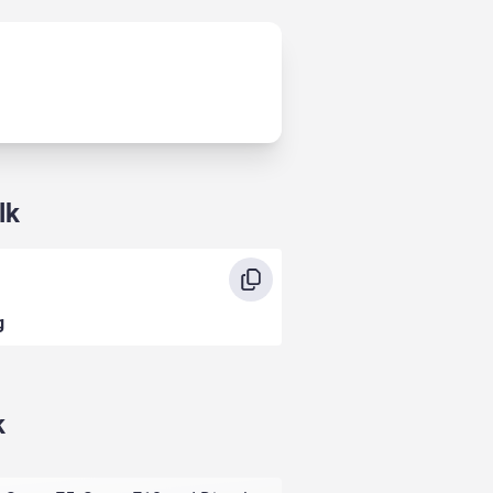
lk
g
k