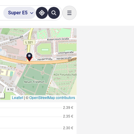
Super
E5
Toggle navigation
Leaflet
|
©
OpenStreetMap contributors