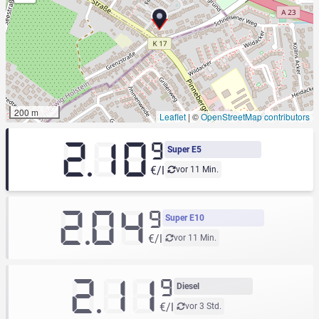
200 m
Leaflet
|
©
OpenStreetMap contributors
2.10
9
Super E5
€/l
vor 11 Min.
2.04
9
Super E10
€/l
vor 11 Min.
2.11
9
Diesel
€/l
vor 3 Std.