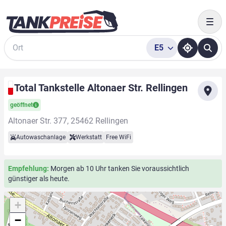
Togg
E5
Suche
Total Tankstelle Altonaer Str. Rellingen
geöffnet
Altonaer Str. 377, 25462 Rellingen
Autowaschanlage
Werkstatt
Free WiFi
Empfehlung:
Morgen ab 10 Uhr tanken Sie voraussichtlich
günstiger als heute.
+
−