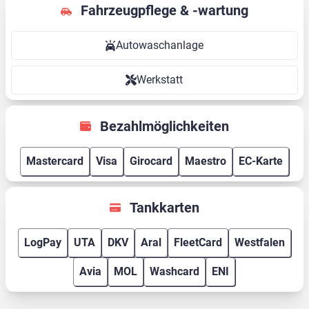
Fahrzeugpflege & -wartung
Autowaschanlage
Werkstatt
Bezahlmöglichkeiten
Mastercard
Visa
Girocard
Maestro
EC-Karte
Tankkarten
LogPay
UTA
DKV
Aral
FleetCard
Westfalen
Avia
MOL
Washcard
ENI