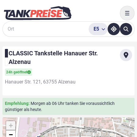
Togg
E5
Suche
CLASSIC Tankstelle Hanauer Str.
Alzenau
24h geöffnet
Hanauer Str. 121, 63755 Alzenau
Empfehlung:
Morgen ab 06 Uhr tanken Sie voraussichtlich
günstiger als heute.
+
−