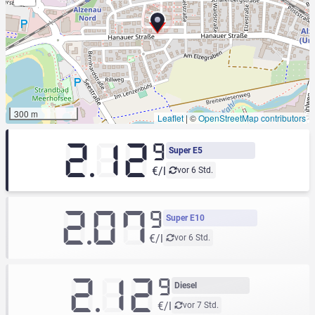
300 m
Leaflet
|
©
OpenStreetMap contributors
2.12
9
Super E5
€/l
vor 6 Std.
2.07
9
Super E10
€/l
vor 6 Std.
2.12
9
Diesel
€/l
vor 7 Std.