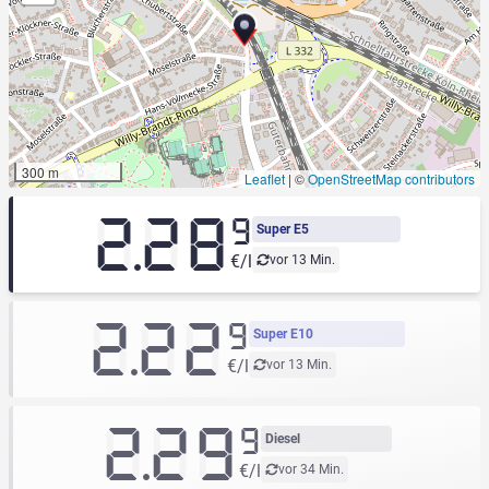
300 m
Leaflet
|
©
OpenStreetMap contributors
2.28
9
Super E5
€/l
vor 13 Min.
2.22
9
Super E10
€/l
vor 13 Min.
2.29
9
Diesel
€/l
vor 34 Min.