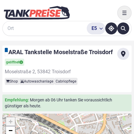
Togg
E5
Suche
ARAL Tankstelle Moselstraße Troisdorf
geöffnet
Moselstraße 2, 53842 Troisdorf
Shop
Autowaschanlage
Cabriopflege
Empfehlung:
Morgen ab 06 Uhr tanken Sie voraussichtlich
günstiger als heute.
+
−