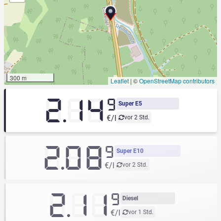
300 m
Leaflet
|
©
OpenStreetMap contributors
2.14
9
Super E5
€/l
vor 2 Std.
2.08
9
Super E10
€/l
vor 2 Std.
2.11
9
Diesel
€/l
vor 1 Std.