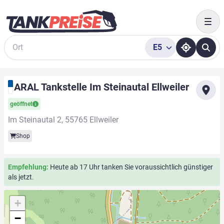
Togg
E5
Suche
ARAL Tankstelle Im Steinautal Ellweiler
geöffnet
Im Steinautal 2, 55765 Ellweiler
Shop
Empfehlung:
Heute ab 17 Uhr tanken Sie voraussichtlich günstiger
als jetzt.
+
−