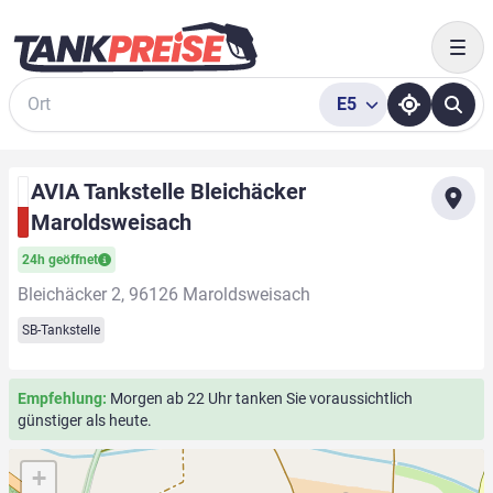
Togg
E5
Suche
AVIA Tankstelle Bleichäcker
Maroldsweisach
24h geöffnet
Bleichäcker 2, 96126 Maroldsweisach
SB-Tankstelle
Empfehlung:
Morgen ab 22 Uhr tanken Sie voraussichtlich
günstiger als heute.
+