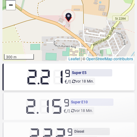
−
300 m
Leaflet
|
©
OpenStreetMap contributors
2.21
9
Super E5
€/l
vor 18 Min.
2.15
9
Super E10
€/l
vor 18 Min.
2.22
9
Diesel