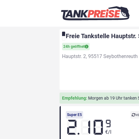
Freie Tankstelle Hauptstr
24h geöffnet
Hauptstr. 2, 95517 Seybothenreuth
Empfehlung:
Morgen ab 19 Uhr tanken Si
Super E5
vo
2.10
9
€/l