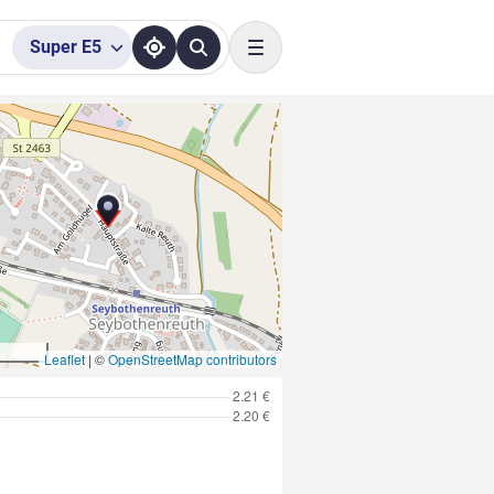
Super
E5
Toggle navigation
Leaflet
|
©
OpenStreetMap contributors