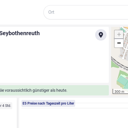
Suche
. Seybothenreuth
+
−
e voraussichtlich günstiger als heute.
300 m
E5 Preise nach Tageszeit pro Liter
r 4 Std.