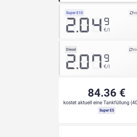
Super E10
vo
2.04
9
€/l
Diesel
vo
2.07
9
€/l
84.36 €
kostet aktuell eine Tankfüllung (40
Super E5