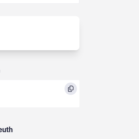
h
euth