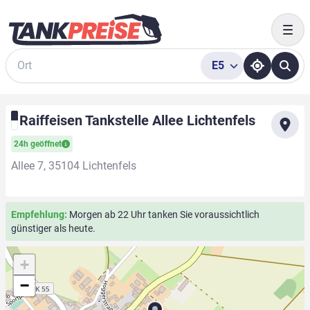
Togg
E5
Suche
Raiffeisen Tankstelle Allee Lichtenfels
24h geöffnet
Allee 7, 35104 Lichtenfels
Empfehlung:
Morgen ab 22 Uhr tanken Sie voraussichtlich
günstiger als heute.
+
−