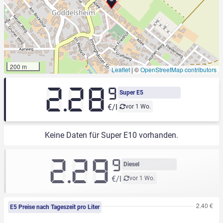
200 m
Leaflet
|
©
OpenStreetMap contributors
2.28
9
Super E5
€/l
vor 1 Wo.
Keine Daten für Super E10 vorhanden.
2.29
9
Diesel
€/l
vor 1 Wo.
E5 Preise nach Tageszeit pro Liter