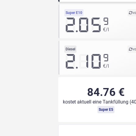
Super E10
vo
2.05
9
€/l
Diesel
vo
2.10
9
€/l
84.76 €
kostet aktuell eine Tankfüllung (40
Super E5