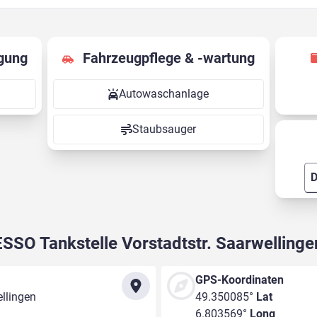
gung
Fahrzeugpflege & -wartung
Autowaschanlage
Staubsauger
D
ESSO Tankstelle Vorstadtstr. Saarwellinge
GPS-Koordinaten
ellingen
49.350085°
Lat
6.803569°
Long