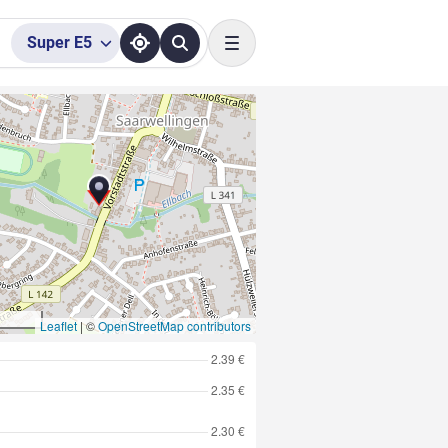
Super
E5
Toggle navigation
Leaflet
|
©
OpenStreetMap contributors