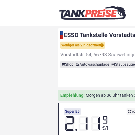
ESSO Tankstelle Vorstadts
weniger als 2 h geöffnet
Vorstadtstr. 54, 66793 Saarwelling
Shop
Autowaschanlage
Staubsauge
Empfehlung:
Morgen ab 06 Uhr tanken Si
Super E5
vo
2.11
9
€/l