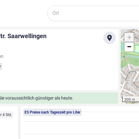
Suche
tr. Saarwellingen
+
−
en
r
e voraussichtlich günstiger als heute.
300 m
E5 Preise nach Tageszeit pro Liter
r 4 Std.