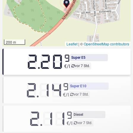
200 m
Leaflet
|
©
OpenStreetMap contributors
2.20
9
Super E5
€/l
vor 7 Std.
2.14
9
Super E10
€/l
vor 7 Std.
2.11
9
Diesel
€/l
vor 7 Std.