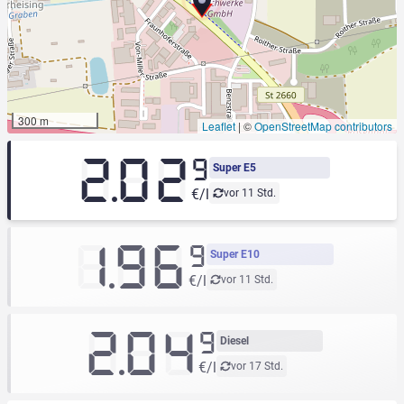
300 m
Leaflet
|
©
OpenStreetMap contributors
2.02
9
Super E5
€/l
vor 11 Std.
1.96
9
Super E10
€/l
vor 11 Std.
2.04
9
Diesel
€/l
vor 17 Std.