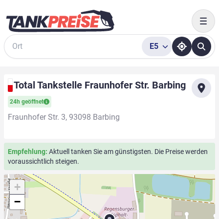
Togg
E5
Suche
Total Tankstelle Fraunhofer Str. Barbing
24h geöffnet
Fraunhofer Str. 3, 93098 Barbing
Empfehlung:
Aktuell tanken Sie am günstigsten. Die Preise werden
voraussichtlich steigen.
+
−