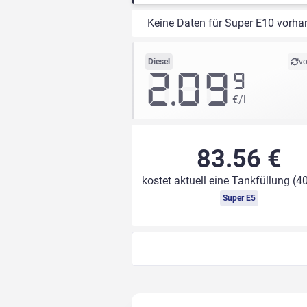
Keine Daten für Super E10 vorha
Diesel
vo
2.09
9
€/l
83.56 €
kostet aktuell eine Tankfüllung (40
Super E5