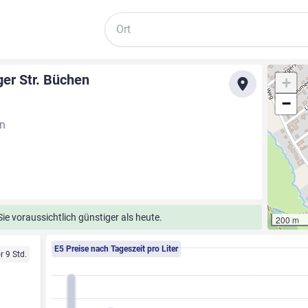
Suche
ger Str. Büchen
+
−
en
e voraussichtlich günstiger als heute.
200 m
E5 Preise nach Tageszeit pro Liter
r 9 Std.