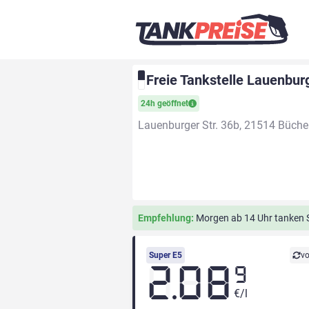
Freie Tankstelle Lauenbur
24h geöffnet
Lauenburger Str. 36b, 21514 Büch
Empfehlung:
Morgen ab 14 Uhr tanken Si
Super E5
vo
2.08
9
€/l