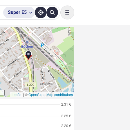
Super
E5
Toggle navigation
Leaflet
|
©
OpenStreetMap contributors