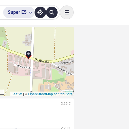
Super
E5
Toggle navigation
Leaflet
|
©
OpenStreetMap contributors