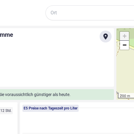
Suche
Damme
+
−
e voraussichtlich günstiger als heute.
200 m
E5 Preise nach Tageszeit pro Liter
 12 Std.