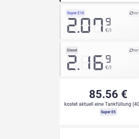
Super E10
vor
2.07
9
€/l
Diesel
vor
2.16
9
€/l
85.56 €
kostet aktuell eine Tankfüllung (40
Super E5