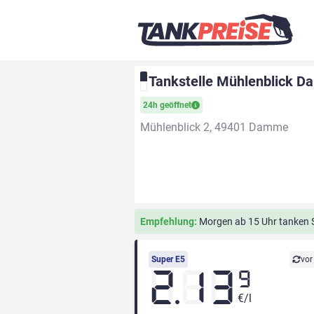
Tankstelle Mühlenblick 
24h geöffnet
Mühlenblick 2, 49401 Damme
Empfehlung:
Morgen ab 15 Uhr tanken Si
Super E5
vor
2.13
9
€/l