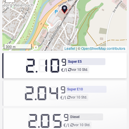
300 m
Leaflet
|
©
OpenStreetMap contributors
2.10
9
Super E5
€/l
vor 10 Std.
2.04
9
Super E10
€/l
vor 10 Std.
2.05
9
Diesel
€/l
vor 10 Std.