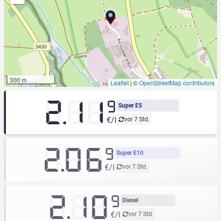
300 m
Leaflet
|
©
OpenStreetMap contributors
2.11
9
Super E5
€/l
vor 7 Std.
2.06
9
Super E10
€/l
vor 7 Std.
2.10
9
Diesel
€/l
vor 7 Std.