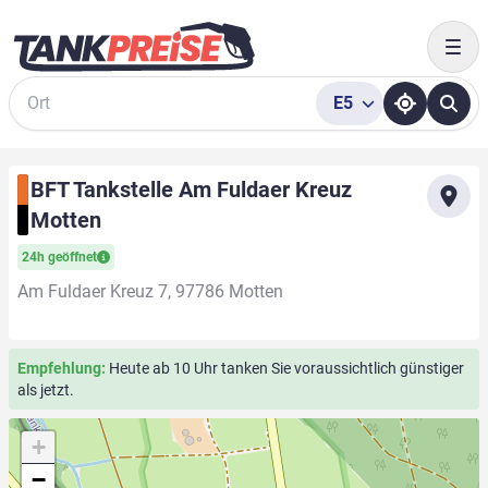
Togg
E5
Suche
BFT Tankstelle Am Fuldaer Kreuz
Motten
24h geöffnet
Am Fuldaer Kreuz 7, 97786 Motten
Empfehlung:
Heute ab 10 Uhr tanken Sie voraussichtlich günstiger
als jetzt.
+
−