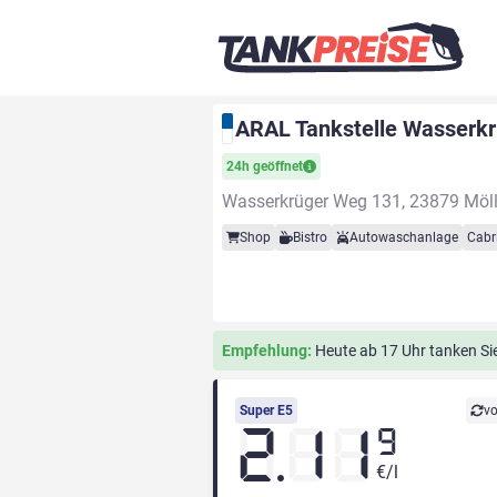
ARAL Tankstelle Wasserk
24h geöffnet
Wasserkrüger Weg 131, 23879 Möl
Shop
Bistro
Autowaschanlage
Cabr
Empfehlung:
Heute ab 17 Uhr tanken Sie 
Super E5
vo
2.11
9
€/l