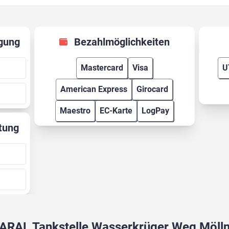
gung
Bezahlmöglichkeiten
Mastercard
Visa
U
American Express
Girocard
Maestro
EC-Karte
LogPay
tung
ARAL Tankstelle Wasserkrüger Weg Möll