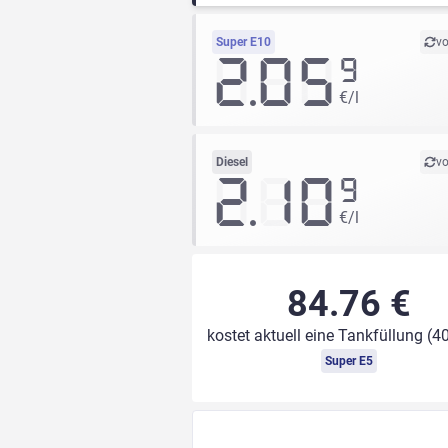
Super E10
vo
2.05
9
€/l
Diesel
vo
2.10
9
€/l
84.76 €
kostet aktuell eine Tankfüllung (40
Super E5