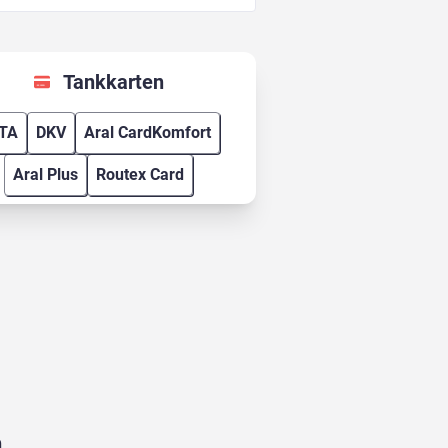
Tankkarten
TA
DKV
Aral CardKomfort
Aral Plus
Routex Card
n