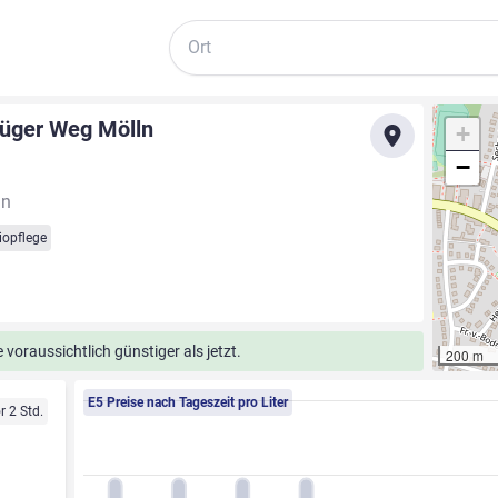
Suche
rüger Weg Mölln
+
−
ln
iopflege
voraussichtlich günstiger als jetzt.
200 m
E5 Preise nach Tageszeit pro Liter
r 2 Std.