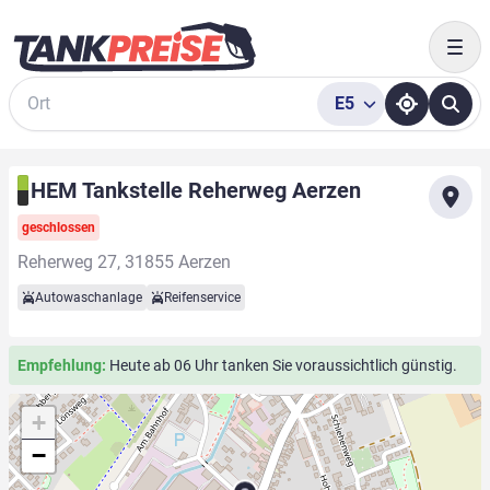
Togg
E5
Suche
HEM Tankstelle Reherweg Aerzen
geschlossen
Reherweg 27, 31855 Aerzen
Autowaschanlage
Reifenservice
Empfehlung:
Heute ab 06 Uhr tanken Sie voraussichtlich günstig.
+
−