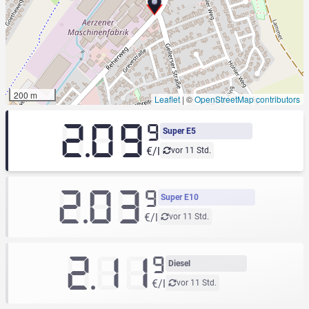
200 m
Leaflet
|
©
OpenStreetMap contributors
2.09
9
Super E5
€/l
vor 11 Std.
2.03
9
Super E10
€/l
vor 11 Std.
2.11
9
Diesel
€/l
vor 11 Std.