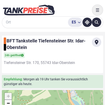
Togg
E5
Suche
BFT Tankstelle Tiefensteiner Str. Idar-
Oberstein
24h geöffnet
Tiefensteiner Str. 170, 55743 Idar-Oberstein
Empfehlung:
Morgen ab 19 Uhr tanken Sie voraussichtlich
günstiger als heute.
+
−