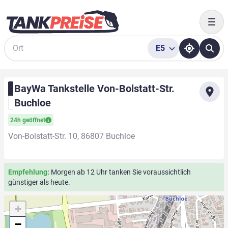
Togg
E5
Suche
BayWa Tankstelle Von-Bolstatt-Str.
Buchloe
24h geöffnet
Von-Bolstatt-Str. 10, 86807 Buchloe
Empfehlung:
Morgen ab 12 Uhr tanken Sie voraussichtlich
günstiger als heute.
+
−