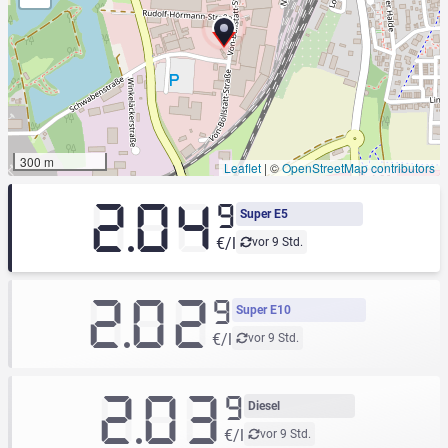
300 m
Leaflet
|
©
OpenStreetMap contributors
2.04
9
Super E5
€/l
vor 9 Std.
2.02
9
Super E10
€/l
vor 9 Std.
2.03
9
Diesel
€/l
vor 9 Std.