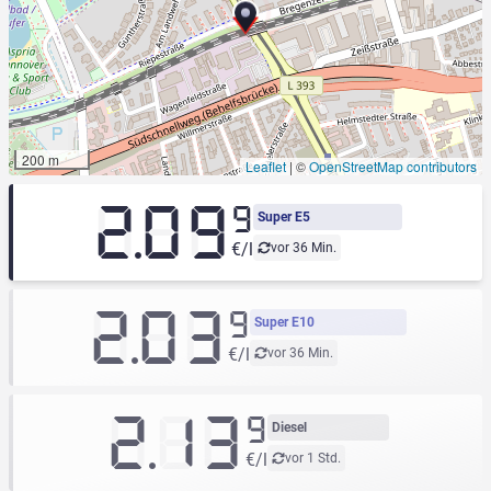
200 m
Leaflet
|
©
OpenStreetMap contributors
2.09
9
Super E5
€/l
vor 36 Min.
2.03
9
Super E10
€/l
vor 36 Min.
2.13
9
Diesel
€/l
vor 1 Std.